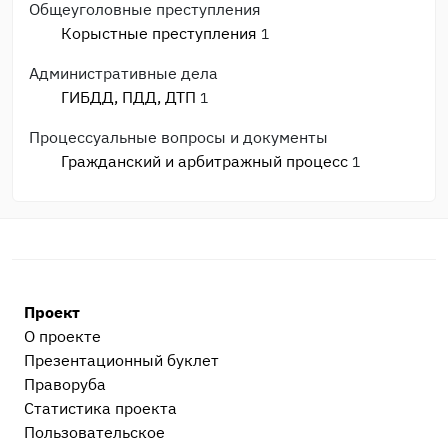
Общеуголовные преступления
Корыстные преступления
1
Административные дела
ГИБДД, ПДД, ДТП
1
Процессуальные вопросы и документы
Гражданский и арбитражный процесс
1
После приговора или решения суда
Исполнительное производство
2
Прочее
Остальные дела, не вошедшие в другие
Проект
категории
2
О проекте
Сообщество Праворуб
1
Презентационный букл​ет
Праворуба
Статистика проекта
Пользовательское