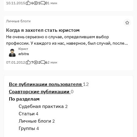
10.11.2015
6
1
0
1 мин
Личные блоги
Когда я захотел стать юристом
Не очень серьезно о случае, определившем выбор
профессии. У каждого из нас, наверное, был случай, после
которого профессия юриста была определена не только как
Юрист
arbitra
подходящая, но и та, в которой нас ждет успех. Дело было
давно, заканчивался девятый класс, нежный теплый вечер
07.01.2012
7
2
6
2 мин
цветущего мая. Сирень бушует, зелень зеленит, птицы и все
живое ликует.
Все публикации пользователя
12
Соавторские публикации
0
По разделам
Судебная практика
2
Статьи
4
Личные блоги
2
Группы
4