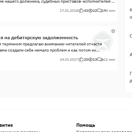
ие нашего должника, судебных приставов-исполнителей и
17.01.2018
42
22
19
8 мин
ия на дебиторскую задолженность
м термином предлагаю вниманию читателей отчасти
ми создали себе немало проблем и как потом их
а взыскатель сам должник
24.03.2017
20
13
6
12 мин
витие
Помощь