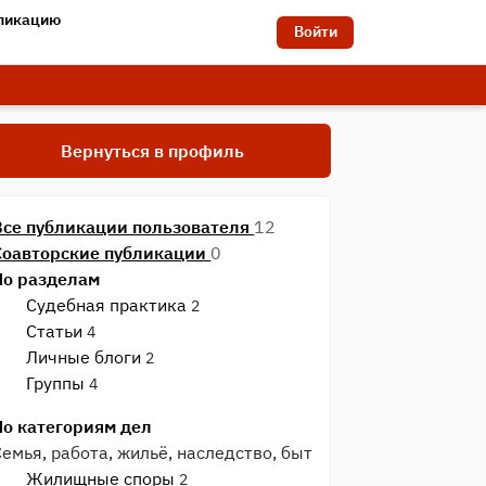
бликацию
Войти
Вернуться в профиль
Все публикации пользователя
12
Соавторские публикации
0
По разделам
Судебная практика
2
Статьи
4
Личные блоги
2
Группы
4
По категориям дел
Семья, работа, жильё, наследство, быт
Жилищные споры
2