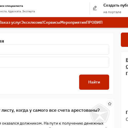
Создать пу
иск специалиста
иста. Адвоката. Эксперта
на портале
Заказ услуг
Эксклюзив!
Сервисы
Мероприятия
ПРО
ВИП
ля
Найти
листу, когда у самого все счета арестованы?
м оказался должником. На пути к получению денежных