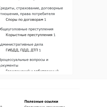
Кредиты, страхование, договорные
отношения, права потребителя
Споры по договорам
1
Общеуголовные преступления
Корыстные преступления
1
Административные дела
ГИБДД, ПДД, ДТП
1
Процессуальные вопросы и
документы
Гражданский и арбитражный
процесс
1
После приговора или решения суда
Исполнительное производство
2
Полезные ссылки
Прочее