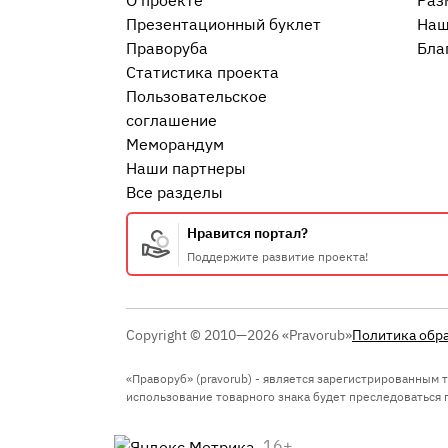
О проекте
Раз
Презентационный букл​ет
Наш
Праворуба
Бла
Статистика проекта
Пользовательское
соглашение
Меморандум
Наши партнеры
Все разделы
Нравится портал?
Поддержите развитие проекта!
Copyright © 2010—2026 «Pravorub»
Политика обр
«Праворуб» (pravorub) - является зарегистрированным
использование товарного знака будет преследоваться по
16+