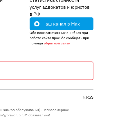
ей
Статистика стоимости
Остальные дела, не вошедшие в
услуг адвокатов и юристов
другие категории
2
е
в РФ
Сообщество Праворуб
1
Наш канал в Max
Обо всех замеченных ошибках при
работе сайта просьба сообщать при
помощи
обратной связи
RSS
в и знаков обслуживания). Неправомерное
://pravorub.ru/" обязательна!