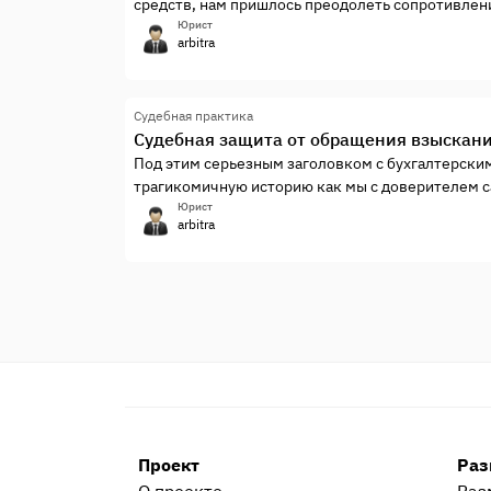
средств, нам пришлось преодолеть сопротивлен
нашего кредитора.
Юрист
arbitra
Судебная практика
Судебная защита от обращения взыскан
Под этим серьезным заголовком с бухгалтерски
трагикомичную историю как мы с доверителем са
героически преодолевали, или что бывает, когд
Юрист
arbitra
Проект
Раз