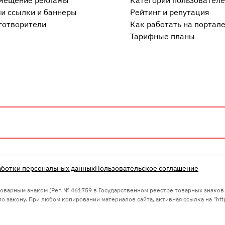
мещение рекламы
Категории пользовател
и ссылки и баннеры
Рейтинг и репутация
готворители
Как работать на портал
Тарифные планы
аботки персональных данных
Пользовательское соглашение
 товарным знаком (Рег. № 461759 в Государственном реестре товарных знако
 закону. При любом копировании материалов сайта, активная ссылка на "https