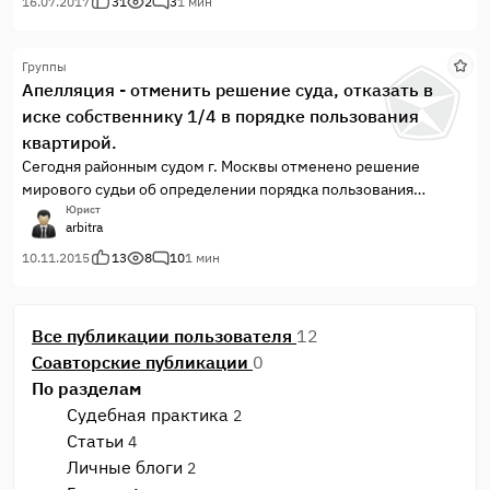
16.07.2017
31
2
3
1 мин
Группы
Апелляция - отменить решение суда, отказать в
иске собственнику 1/4 в порядке пользования
квартирой.
Сегодня районным судом г. Москвы отменено решение
мирового судьи об определении порядка пользования
трехкомнатной квартирой. Истцом были заявлены
Юрист
arbitra
требования — выделить в пользование собственнику 1/4
доли в праве пользования квартирой (43,8 жилой) комнату
10.11.2015
13
8
10
1 мин
13,6 кв.м. Иск удовлетворен. Суд первой инстанции не учел
два обстоятельства — истцу соразмерно выделение только
10,95 кв. метра, а меньшая по площади комната 11, 3 кв.м.
Все публикации пользователя
12
занята лицом, отказавшимся от приватизации, к тому же,
Соавторские публикации
0
душевнобольным.
По разделам
Судебная практика
2
Статьи
4
Личные блоги
2